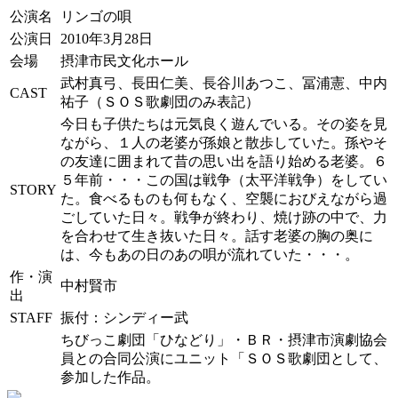
公演名
リンゴの唄
公演日
2010年3月28日
会場
摂津市民文化ホール
武村真弓、長田仁美、長谷川あつこ、冨浦憲、中内
CAST
祐子（ＳＯＳ歌劇団のみ表記）
今日も子供たちは元気良く遊んでいる。その姿を見
ながら、１人の老婆が孫娘と散歩していた。孫やそ
の友達に囲まれて昔の思い出を語り始める老婆。６
５年前・・・この国は戦争（太平洋戦争）をしてい
STORY
た。食べるものも何もなく、空襲におびえながら過
ごしていた日々。戦争が終わり、焼け跡の中で、力
を合わせて生き抜いた日々。話す老婆の胸の奥に
は、今もあの日のあの唄が流れていた・・・。
作・演
中村賢市
出
STAFF
振付：シンディー武
ちびっこ劇団「ひなどり」・ＢＲ・摂津市演劇協会
員との合同公演にユニット「ＳＯＳ歌劇団として、
参加した作品。